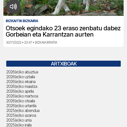
BIZKAITIK BIZKAIRA
Otsoek egindako 23 eraso zenbatu dabez
Gorbeian eta Karrantzan aurten
30/11/2022 • 20:47 • BIZKAIA IRRATIA
ARTXIBOAK
2026(e)ko abuztua
2026(e)ko uztaila
2026(e)ko ekaina
2026(e)ko maiatza
2026(e)ko apirila
2026(e)ko martxoa
2026(e)ko otsaila
2026(e)ko urtarrila
2025(e)ko abendua
2025(e)ko azaroa
2025(e)ko urria
2025(e)ko iraila