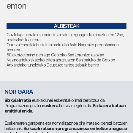
emon
ALBISTEAK
Gaztelugatxerako sarbideak zarratuta egongo dira abuztuaren 12an,
arratsaldetik aurrera
Onintza Enbeitak hunkituta hartu dau Aste Nagusiko pregoilariaren
ardurea
50 ekoizle baino gehiago Getxoko San Lorentzo azokan
Nazinoarteko skateko elitea abuztuaren 8an batuko da Getxon
Artxandako tuneletako Deustuko tartea zabalik barriro
NOR GARA
Bizkaia Irratia
euskaldunei eskeinitako irrati zerbitzua da.
Programazino guztia
euskera
hutsean egiten da.
Bizkaiera batuan
emitiduten da
.
Euskerearen garapena eta normalizazinoa dira irratsaio berezi batzuen
helburuak.
Bizkaia Irratiaren programazinoaren helburu nagusia