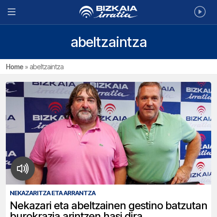
abeltzaintza
Home
»
abeltzaintza
NEKAZARITZA ETA ARRANTZA
Nekazari eta abeltzainen gestino batzutan
burokrazia arintzen hasi dira