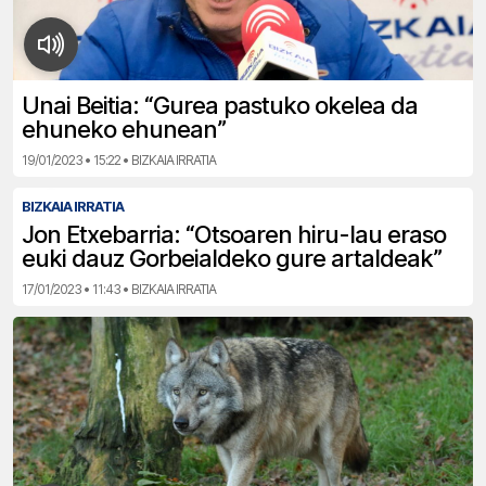
Unai Beitia: “Gurea pastuko okelea da
ehuneko ehunean”
19/01/2023 • 15:22 • BIZKAIA IRRATIA
BIZKAIA IRRATIA
Jon Etxebarria: “Otsoaren hiru-lau eraso
euki dauz Gorbeialdeko gure artaldeak”
17/01/2023 • 11:43 • BIZKAIA IRRATIA