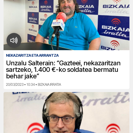
NEKAZARITZA ETA ARRANTZA
Unzalu Salterain: “Gazteei, nekazaritzan
sartzeko, 1.400 €-ko soldatea bermatu
behar jake”
20/03/2023 • 10:34 • BIZKAIA IRRATIA