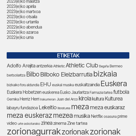
2023(e)ko maiatza
2023(e)ko apirila
2023(e)ko martxoa
2023(e)ko otsaila
2023(e)ko urtarrila
2022(e)ko abendua
2022(e)ko azaroa
2022(e)ko urria
ETIKETAK
Athletic Club
Adolfo Arejita
antzerkia
Athletic
Bermeo
Begoña
bizkaia
Bilbo
Bilboko Eleizbarrutia
bertsolaritza
Euskera
EHU
euskaltzaindia
bizkaiko foru aldundia
euskal musika
futbola
Euskera Hobetzen
euskerea
Eusko Jaurlaritza
Farmazia tartea
kirola
Kulturea
kultura
Herriz Herri
Gernika
Juan del Arco
Irakurrieran
meza
Lekeitio
meza euskaraz
labayru fundazioa
literaturea
meza euskeraz
mezea
musika
Netflix
prime
osasuna
zinea
zinema
Zine tartea
video
urte askotarako
zorionagurrak
zorionak
zorionak