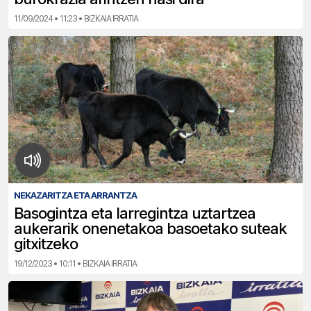
11/09/2024 • 11:23 • BIZKAIA IRRATIA
NEKAZARITZA ETA ARRANTZA
Basogintza eta larregintza uztartzea
aukerarik onenetakoa basoetako suteak
gitxitzeko
19/12/2023 • 10:11 • BIZKAIA IRRATIA