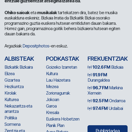
entzule guztientzat atsegina izatea da
.
Ohiko saioak
eta
musikalak
tartekatzen dira, batez be musika
euskalduna eskeiniz. Bizkaia Irratia da Bizkaitik Bizkai osorako
programazino guztia euskera hutsean emitiduten dauan bakarra.
Horrez gain, programazinoa goitik behera bizkaiera hutsean egiten
dauan bakarra da.
Argazkiak
Depositphotos
-en eskuz.
ALBISTEAK
PODKASTAK
FREKUENTZIAK
Bizkaitik Bizkaira
Goizeko Izarretan
102.6 FM
Bizkaia
Elizea
Kultura
91.9 FM
Gizartea
Lau Haizetara
Durangaldea
Hezkuntza
Mezea
96.7 FM
Markina
Kirolak
Zorionagurrak
Xemein
Kulturea
Jokoan
92.5 FM
Ondarroa
Nekazaritza eta
Garoa
97.4 FM
Urdaibai
arrantza
Kresala
Politika
Euskera Hobetzen
Sormena
Planik Plan
Zientzia eta
Publizidadea
Aupa Bizkaia