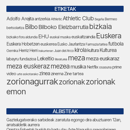
ETIKETAK
Athletic Club
Adolfo Arejita
antzerkia
Athletic
Bermeo
Begoña
bizkaia
Bilbo
Bilboko Eleizbarrutia
bertsolaritza
Euskera
EHU
euskaltzaindia
bizkaiko foru aldundia
euskal musika
futbola
Euskera Hobetzen
euskerea
Eusko Jaurlaritza
Farmazia tartea
kirola
Kulturea
kultura
Herriz Herri
Gernika
Juan del Arco
Irakurrieran
meza
Lekeitio
meza euskaraz
labayru fundazioa
literaturea
meza euskeraz
mezea
musika
Netflix
prime
osasuna
zinea
zinema
Zine tartea
video
urte askotarako
zorionagurrak
zorionak
zorionak
emon
ALBISTEAK
Gaztelugatxerako sarbideak zarratuta egongo dira abuztuaren 12an,
arratsaldetik aurrera
Onintza Enbeitak hunkituta hartu dau Aste Nagusiko pregoilariaren