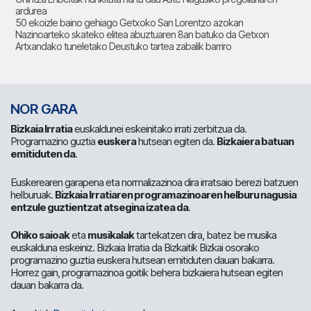
ardurea
50 ekoizle baino gehiago Getxoko San Lorentzo azokan
Nazinoarteko skateko elitea abuztuaren 8an batuko da Getxon
Artxandako tuneletako Deustuko tartea zabalik barriro
NOR GARA
Bizkaia Irratia
euskaldunei eskeinitako irrati zerbitzua da.
Programazino guztia
euskera
hutsean egiten da.
Bizkaiera batuan
emitiduten da
.
Euskerearen garapena eta normalizazinoa dira irratsaio berezi batzuen
helburuak.
Bizkaia Irratiaren programazinoaren helburu nagusia
entzule guztientzat atsegina izatea da
.
Ohiko saioak
eta
musikalak
tartekatzen dira, batez be musika
euskalduna eskeiniz. Bizkaia Irratia da Bizkaitik Bizkai osorako
programazino guztia euskera hutsean emitiduten dauan bakarra.
Horrez gain, programazinoa goitik behera bizkaiera hutsean egiten
dauan bakarra da.