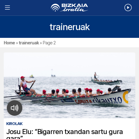
traineruak
Home
»
traineruak
»
Page 2
KIROLAK
Josu Elu: “Bigarren txandan sartu gura
gara”