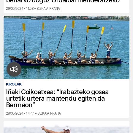
beharko doguz Urdaibai menderatzeko”
29/05/2024 • 11:58 • BIZKAIA IRRATIA
KIROLAK
Iñaki Goikoetxea: “Irabazteko gosea
urtetik urtera mantendu egiten da
Bermeon”
28/05/2024 • 14:44 • BIZKAIA IRRATIA