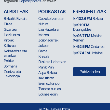
Argazkiak
Depositphotos
-en eskuz.
ALBISTEAK
PODKASTAK
FREKUENTZIAK
Bizkaitik Bizkaira
Goizeko Izarretan
102.6 FM
Bizkaia
Elizea
Kultura
91.9 FM
Gizartea
Lau Haizetara
Durangaldea
Hezkuntza
Mezea
96.7 FM
Markina
Kirolak
Zorionagurrak
Xemein
Kulturea
Jokoan
92.5 FM
Ondarroa
Nekazaritza eta
Garoa
97.4 FM
Urdaibai
arrantza
Kresala
Politika
Euskera Hobetzen
Sormena
Planik Plan
Zientzia eta
Publizidadea
Aupa Bizkaia
Teknologia
Irakurrieran
Eremuz kanpo
Txapela buruan
Egunez egun
© 2026 Bizkaia Irratia