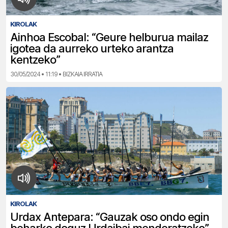
KIROLAK
Ainhoa Escobal: “Geure helburua mailaz
igotea da aurreko urteko arantza
kentzeko”
30/05/2024 • 11:19 • BIZKAIA IRRATIA
KIROLAK
Urdax Antepara: “Gauzak oso ondo egin