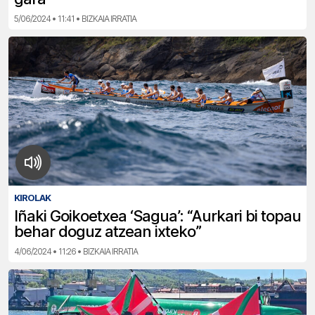
5/06/2024 • 11:41 • BIZKAIA IRRATIA
KIROLAK
Iñaki Goikoetxea ‘Sagua’: “Aurkari bi topau
behar doguz atzean ixteko”
4/06/2024 • 11:26 • BIZKAIA IRRATIA