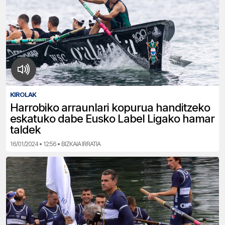
KIROLAK
Harrobiko arraunlari kopurua handitzeko
eskatuko dabe Eusko Label Ligako hamar
taldek
16/01/2024 • 12:56 • BIZKAIA IRRATIA