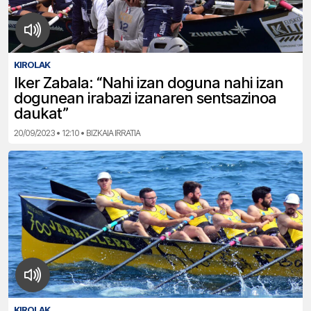
KIROLAK
Iker Zabala: “Nahi izan doguna nahi izan
dogunean irabazi izanaren sentsazinoa
daukat”
20/09/2023 • 12:10 • BIZKAIA IRRATIA
KIROLAK