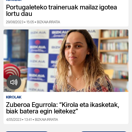
Portugaleteko traineruak mailaz igotea
lortu dau
29/08/2023 • 15:05 • BIZKAIA IRRATIA
KIROLAK
Zuberoa Egurrola: “Kirola eta ikasketak,
biak batera egin leitekez”
4/05/2023 • 13:41 • BIZKAIA IRRATIA