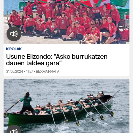
KIROLAK
Usune Elizondo: “Asko burrukatzen
dauen taldea gara”
31/05/2024 • 11:57 • BIZKAIA IRRATIA