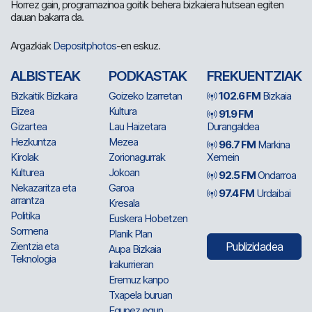
Horrez gain, programazinoa goitik behera bizkaiera hutsean egiten
dauan bakarra da.
Argazkiak
Depositphotos
-en eskuz.
ALBISTEAK
PODKASTAK
FREKUENTZIAK
Bizkaitik Bizkaira
Goizeko Izarretan
102.6 FM
Bizkaia
Elizea
Kultura
91.9 FM
Gizartea
Lau Haizetara
Durangaldea
Hezkuntza
Mezea
96.7 FM
Markina
Kirolak
Zorionagurrak
Xemein
Kulturea
Jokoan
92.5 FM
Ondarroa
Nekazaritza eta
Garoa
97.4 FM
Urdaibai
arrantza
Kresala
Politika
Euskera Hobetzen
Sormena
Planik Plan
Zientzia eta
Publizidadea
Aupa Bizkaia
Teknologia
Irakurrieran
Eremuz kanpo
Txapela buruan
Egunez egun