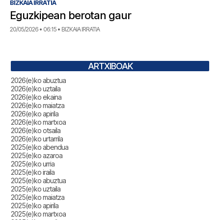
BIZKAIA IRRATIA
Eguzkipean berotan gaur
20/05/2026 • 06:15 • BIZKAIA IRRATIA
ARTXIBOAK
2026(e)ko abuztua
2026(e)ko uztaila
2026(e)ko ekaina
2026(e)ko maiatza
2026(e)ko apirila
2026(e)ko martxoa
2026(e)ko otsaila
2026(e)ko urtarrila
2025(e)ko abendua
2025(e)ko azaroa
2025(e)ko urria
2025(e)ko iraila
2025(e)ko abuztua
2025(e)ko uztaila
2025(e)ko maiatza
2025(e)ko apirila
2025(e)ko martxoa