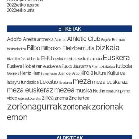
2022(e)ko azaroa
2022(e)ko urria
ETIKETAK
Athletic Club
Adolfo Arejita
antzerkia
Athletic
Bermeo
Begoña
bizkaia
Bilbo
Bilboko Eleizbarrutia
bertsolaritza
Euskera
EHU
euskaltzaindia
bizkaiko foru aldundia
euskal musika
futbola
Euskera Hobetzen
euskerea
Eusko Jaurlaritza
Farmazia tartea
kirola
Kulturea
kultura
Herriz Herri
Gernika
Juan del Arco
Irakurrieran
meza
Lekeitio
meza euskaraz
labayru fundazioa
literaturea
meza euskeraz
mezea
musika
Netflix
prime
osasuna
zinea
zinema
Zine tartea
video
urte askotarako
zorionagurrak
zorionak
zorionak
emon
ALBISTEAK