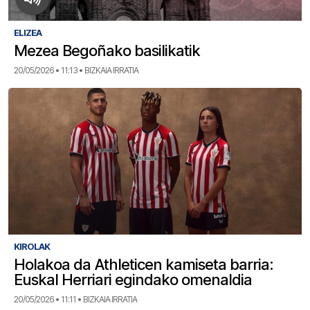
ELIZEA
Mezea Begoñako basilikatik
20/05/2026 • 11:13 • BIZKAIA IRRATIA
KIROLAK
Holakoa da Athleticen kamiseta barria:
Euskal Herriari egindako omenaldia
20/05/2026 • 11:11 • BIZKAIA IRRATIA