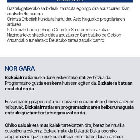
Gaztelugatxerako sarbideak zarratuta egongo dira abuztuaren 12an,
arratsaldetik aurrera
Onintza Enbeitak hunkituta hartu dau Aste Nagusiko pregoilariaren
ardurea
50 ekoizle baino gehiago Getxoko San Lorentzo azokan
Nazinoarteko skateko elitea abuztuaren 8an batuko da Getxon
Artxandako tuneletako Deustuko tartea zabalik barriro
NOR GARA
Bizkaia Irratia
euskaldunei eskeinitako irrati zerbitzua da.
Programazino guztia
euskera
hutsean egiten da.
Bizkaiera batuan
emitiduten da
.
Euskerearen garapena eta normalizazinoa dira irratsaio berezi batzuen
helburuak.
Bizkaia Irratiaren programazinoaren helburu nagusia
entzule guztientzat atsegina izatea da
.
Ohiko saioak
eta
musikalak
tartekatzen dira, batez be musika
euskalduna eskeiniz. Bizkaia Irratia da Bizkaitik Bizkai osorako
programazino guztia euskera hutsean emitiduten dauan bakarra.