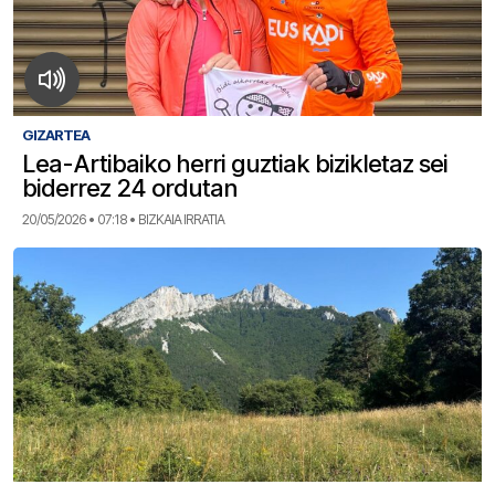
GIZARTEA
Lea-Artibaiko herri guztiak bizikletaz sei
biderrez 24 ordutan
20/05/2026 • 07:18 • BIZKAIA IRRATIA