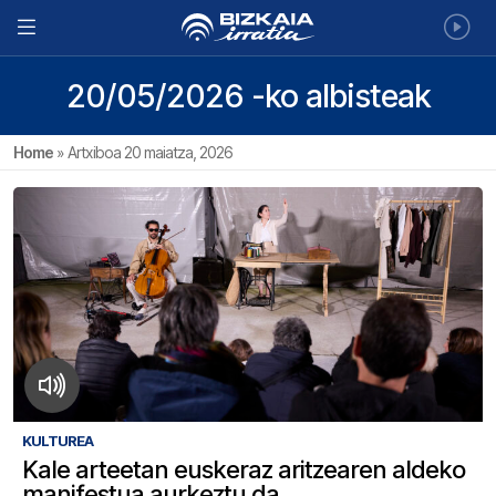
20/05/2026 -ko albisteak
Home
»
Artxiboa 20 maiatza, 2026
KULTUREA
Kale arteetan euskeraz aritzearen aldeko
manifestua aurkeztu da