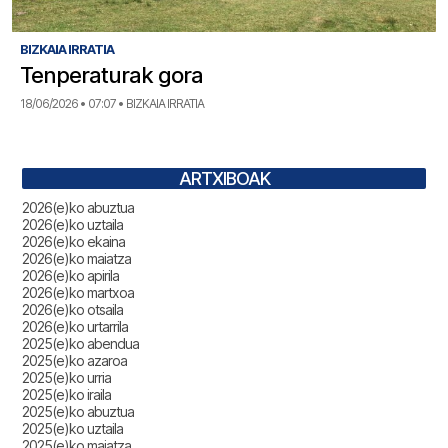
BIZKAIA IRRATIA
Tenperaturak gora
18/06/2026 • 07:07 • BIZKAIA IRRATIA
ARTXIBOAK
2026(e)ko abuztua
2026(e)ko uztaila
2026(e)ko ekaina
2026(e)ko maiatza
2026(e)ko apirila
2026(e)ko martxoa
2026(e)ko otsaila
2026(e)ko urtarrila
2025(e)ko abendua
2025(e)ko azaroa
2025(e)ko urria
2025(e)ko iraila
2025(e)ko abuztua
2025(e)ko uztaila
2025(e)ko maiatza