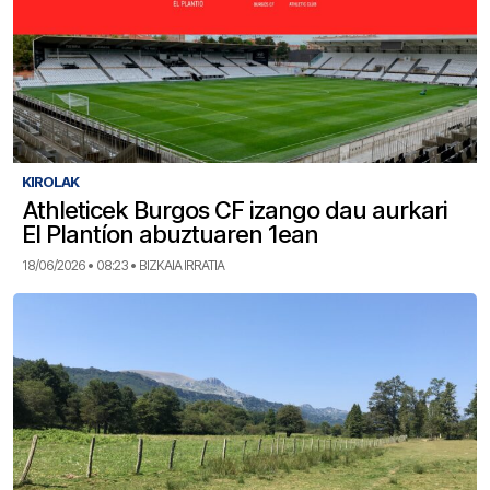
KIROLAK
Athleticek Burgos CF izango dau aurkari
El Plantíon abuztuaren 1ean
18/06/2026 • 08:23 • BIZKAIA IRRATIA