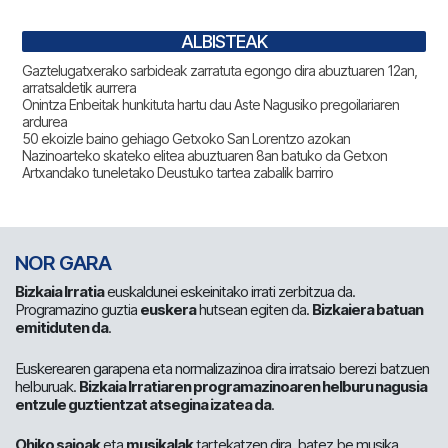
ALBISTEAK
Gaztelugatxerako sarbideak zarratuta egongo dira abuztuaren 12an,
arratsaldetik aurrera
Onintza Enbeitak hunkituta hartu dau Aste Nagusiko pregoilariaren
ardurea
50 ekoizle baino gehiago Getxoko San Lorentzo azokan
Nazinoarteko skateko elitea abuztuaren 8an batuko da Getxon
Artxandako tuneletako Deustuko tartea zabalik barriro
NOR GARA
Bizkaia Irratia
euskaldunei eskeinitako irrati zerbitzua da.
Programazino guztia
euskera
hutsean egiten da.
Bizkaiera batuan
emitiduten da
.
Euskerearen garapena eta normalizazinoa dira irratsaio berezi batzuen
helburuak.
Bizkaia Irratiaren programazinoaren helburu nagusia
entzule guztientzat atsegina izatea da
.
Ohiko saioak
eta
musikalak
tartekatzen dira, batez be musika