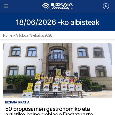
18/06/2026 -ko albisteak
Home
»
Artxiboa 18 ekaina, 2026
BIZKAIA IRRATIA
50 proposamen gastronomiko eta
artistiko baino gehiago Dastatuarte