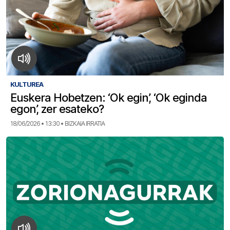
KULTUREA
Euskera Hobetzen: ‘Ok egin’, ‘Ok eginda
egon’, zer esateko?
18/06/2026 • 13:30 • BIZKAIA IRRATIA