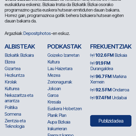
euskalduna eskeiniz. Bizkaia Irratia da Bizkaitik Bizkai osorako
programazino guztia euskera hutsean emitiduten dauan bakarra.
Horrez gain, programazinoa goitik behera bizkaiera hutsean egiten
dauan bakarra da.
Argazkiak
Depositphotos
-en eskuz.
ALBISTEAK
PODKASTAK
FREKUENTZIAK
Bizkaitik Bizkaira
Goizeko Izarretan
102.6 FM
Bizkaia
Elizea
Kultura
91.9 FM
Gizartea
Lau Haizetara
Durangaldea
Hezkuntza
Mezea
96.7 FM
Markina
Kirolak
Zorionagurrak
Xemein
Kulturea
Jokoan
92.5 FM
Ondarroa
Nekazaritza eta
Garoa
97.4 FM
Urdaibai
arrantza
Kresala
Politika
Euskera Hobetzen
Sormena
Planik Plan
Zientzia eta
Publizidadea
Aupa Bizkaia
Teknologia
Irakurrieran
Eremuz kanpo