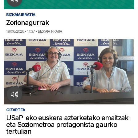
BIZKAIA IRRATIA
Zorionagurrak
18/06/2026 • 11:37 • BIZKAIA IRRATIA
GIZARTEA
USaP-eko euskera azterketako emaitzak
eta Soziometroa protagonista gaurko
tertulian