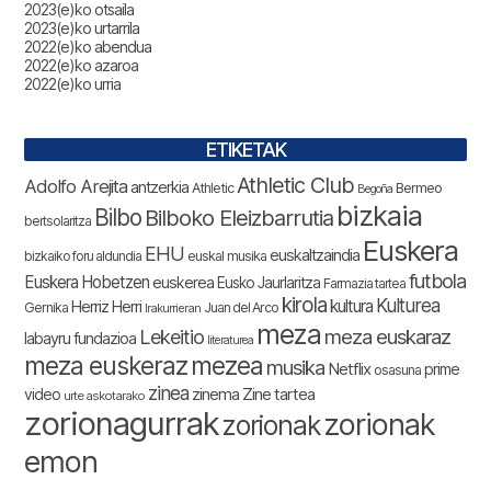
2023(e)ko otsaila
2023(e)ko urtarrila
2022(e)ko abendua
2022(e)ko azaroa
2022(e)ko urria
ETIKETAK
Athletic Club
Adolfo Arejita
antzerkia
Athletic
Bermeo
Begoña
bizkaia
Bilbo
Bilboko Eleizbarrutia
bertsolaritza
Euskera
EHU
euskaltzaindia
bizkaiko foru aldundia
euskal musika
futbola
Euskera Hobetzen
euskerea
Eusko Jaurlaritza
Farmazia tartea
kirola
Kulturea
kultura
Herriz Herri
Gernika
Juan del Arco
Irakurrieran
meza
Lekeitio
meza euskaraz
labayru fundazioa
literaturea
meza euskeraz
mezea
musika
Netflix
prime
osasuna
zinea
zinema
Zine tartea
video
urte askotarako
zorionagurrak
zorionak
zorionak
emon