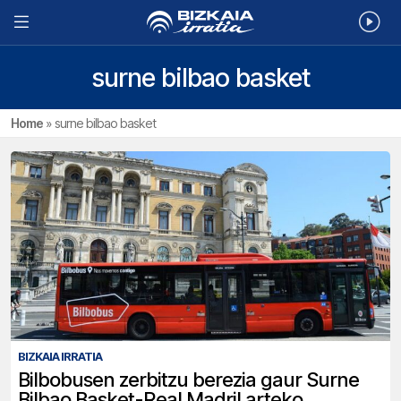
surne bilbao basket
Home
»
surne bilbao basket
BIZKAIA IRRATIA
Bilbobusen zerbitzu berezia gaur Surne
Bilbao Basket-Real Madril arteko