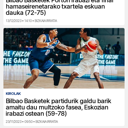
Bilbao Basketek Porton irabazi eta final
hamaseirenetarako txartela eskuan
dauka (72-75)
13/12/2023 • 14:10 • BIZKAIA IRRATIA
KIROLAK
Bilbao Basketek partidurik galdu barik
amaitu dau multzoko fasea, Eskozian
irabazi ostean (59-78)
23/11/2023 • 09:50 • BIZKAIA IRRATIA