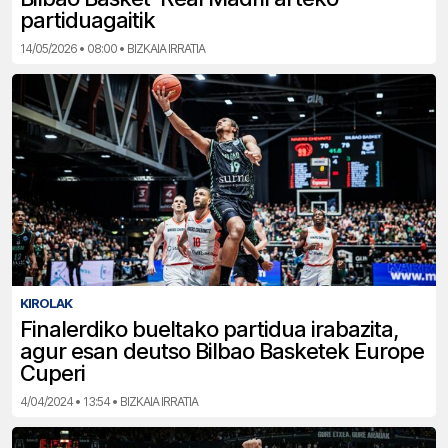
partiduagaitik
14/05/2026 • 08:00 • BIZKAIA IRRATIA
KIROLAK
Finalerdiko bueltako partidua irabazita,
agur esan deutso Bilbao Basketek Europe
Cuperi
4/04/2024 • 13:54 • BIZKAIA IRRATIA