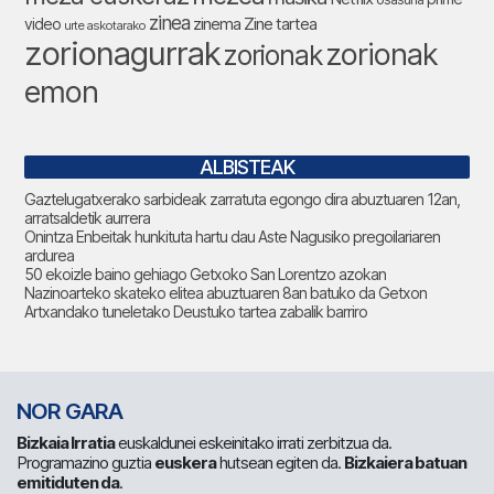
zinea
zinema
Zine tartea
video
urte askotarako
zorionagurrak
zorionak
zorionak
emon
ALBISTEAK
Gaztelugatxerako sarbideak zarratuta egongo dira abuztuaren 12an,
arratsaldetik aurrera
Onintza Enbeitak hunkituta hartu dau Aste Nagusiko pregoilariaren
ardurea
50 ekoizle baino gehiago Getxoko San Lorentzo azokan
Nazinoarteko skateko elitea abuztuaren 8an batuko da Getxon
Artxandako tuneletako Deustuko tartea zabalik barriro
NOR GARA
Bizkaia Irratia
euskaldunei eskeinitako irrati zerbitzua da.
Programazino guztia
euskera
hutsean egiten da.
Bizkaiera batuan
emitiduten da
.