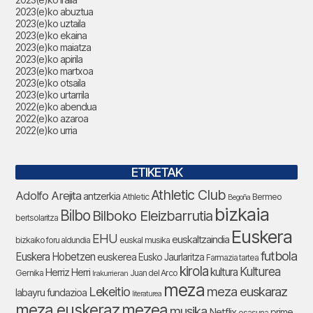
2023(e)ko abuztua
2023(e)ko uztaila
2023(e)ko ekaina
2023(e)ko maiatza
2023(e)ko apirila
2023(e)ko martxoa
2023(e)ko otsaila
2023(e)ko urtarrila
2022(e)ko abendua
2022(e)ko azaroa
2022(e)ko urria
ETIKETAK
Athletic Club
Adolfo Arejita
antzerkia
Athletic
Bermeo
Begoña
bizkaia
Bilbo
Bilboko Eleizbarrutia
bertsolaritza
Euskera
EHU
euskaltzaindia
bizkaiko foru aldundia
euskal musika
futbola
Euskera Hobetzen
euskerea
Eusko Jaurlaritza
Farmazia tartea
kirola
Kulturea
kultura
Herriz Herri
Gernika
Juan del Arco
Irakurrieran
meza
Lekeitio
meza euskaraz
labayru fundazioa
literaturea
meza euskeraz
mezea
musika
Netflix
prime
osasuna