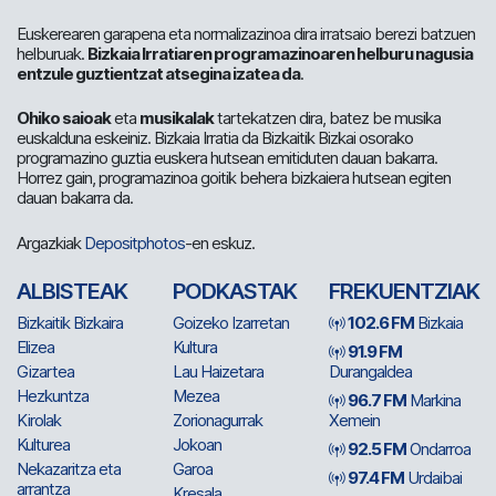
Euskerearen garapena eta normalizazinoa dira irratsaio berezi batzuen
helburuak.
Bizkaia Irratiaren programazinoaren helburu nagusia
entzule guztientzat atsegina izatea da
.
Ohiko saioak
eta
musikalak
tartekatzen dira, batez be musika
euskalduna eskeiniz. Bizkaia Irratia da Bizkaitik Bizkai osorako
programazino guztia euskera hutsean emitiduten dauan bakarra.
Horrez gain, programazinoa goitik behera bizkaiera hutsean egiten
dauan bakarra da.
Argazkiak
Depositphotos
-en eskuz.
ALBISTEAK
PODKASTAK
FREKUENTZIAK
Bizkaitik Bizkaira
Goizeko Izarretan
102.6 FM
Bizkaia
Elizea
Kultura
91.9 FM
Gizartea
Lau Haizetara
Durangaldea
Hezkuntza
Mezea
96.7 FM
Markina
Kirolak
Zorionagurrak
Xemein
Kulturea
Jokoan
92.5 FM
Ondarroa
Nekazaritza eta
Garoa
97.4 FM
Urdaibai
arrantza
Kresala