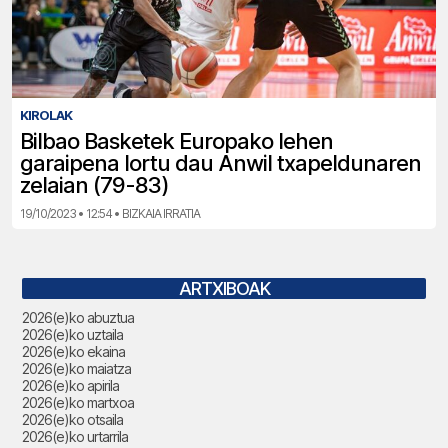
KIROLAK
Bilbao Basketek Europako lehen
garaipena lortu dau Anwil txapeldunaren
zelaian (79-83)
19/10/2023 • 12:54 • BIZKAIA IRRATIA
ARTXIBOAK
2026(e)ko abuztua
2026(e)ko uztaila
2026(e)ko ekaina
2026(e)ko maiatza
2026(e)ko apirila
2026(e)ko martxoa
2026(e)ko otsaila
2026(e)ko urtarrila