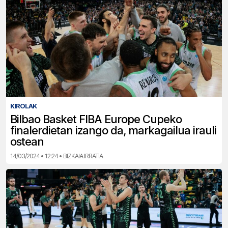
KIROLAK
Bilbao Basket FIBA Europe Cupeko
finalerdietan izango da, markagailua irauli
ostean
14/03/2024 • 12:24 • BIZKAIA IRRATIA