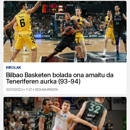
KIROLAK
Bilbao Basketen bolada ona amaitu da
Teneriferen aurka (93-94)
30/10/2023 • 11:21 • BIZKAIA IRRATIA