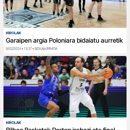
KIROLAK
Garaipen argia Poloniara bidaiatu aurretik
8/02/2024 • 13:37 • BIZKAIA IRRATIA
KIROLAK