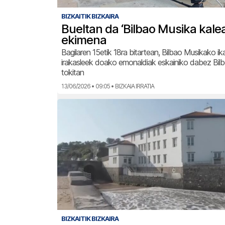
BIZKAITIK BIZKAIRA
Bueltan da ‘Bilbao Musika kale
ekimena
Bagilaren 15etik 18ra bitartean, Bilbao Musikako ik
irakasleek doako emonaldiak eskainiko dabez Bil
tokitan
13/06/2026 • 09:05 • BIZKAIA IRRATIA
BIZKAITIK BIZKAIRA