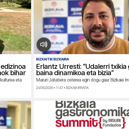
BIZKAITIK BIZKAIRA
edizinoa
Erlantz Urresti: “Udalerri txikia
ok bihar
baina dinamikoa eta bizia”
kulturea eta
Maruri-Jatabera osterea egin dogu gaur Bizkaia Irr
24/06/2026 • 11:47 • BIZKAIA IRRATIA