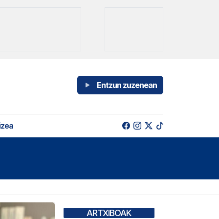
Entzun zuzenean
izea
ARTXIBOAK