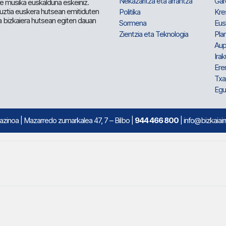
Nekazaritza eta arrantza
Gar
e musika euskalduna eskeiniz.
 guztia euskera hutsean emitiduten
Politika
Kre
a bizkaiera hutsean egiten dauan
Sormena
Eus
Zientzia eta Teknologia
Plan
Aup
Irak
Ere
Txa
Egu
mazinoa
| Mazarredo zumarkalea 47, 7 – Bilbo |
944 466 800
| info@bizkaiair