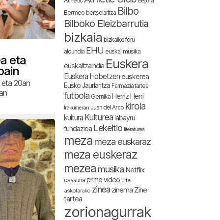
Athletic
Begoña
Bilbo
Bermeo
bertsolaritza
Bilboko Eleizbarrutia
bizkaia
bizkaiko foru
EHU
aldundia
euskal musika
a eta
Euskera
euskaltzaindia
bain
Euskera Hobetzen
euskerea
n eta 20an
Eusko Jaurlaritza
Farmazia tartea
ian
futbola
Herriz Herri
Gernika
kirola
Juan del Arco
Irakurrieran
Kulturea
kultura
labayru
Lekeitio
fundazioa
literaturea
meza
meza euskaraz
meza euskeraz
mezea
musika
Netflix
prime video
osasuna
urte
zinea
zinema
Zine
askotarako
tartea
zorionagurrak