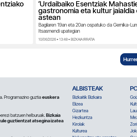
entziako
‘Urdaibaiko Esentziak Mahasti
gastronomia eta kultur jaialdia
astean
Bagilaren 19an eta 20an ospatuko da Gernika-L
Itsasmendi upategian
10/06/2026 • 13:48 • BIZKAIA IRRATIA
Hurren
ALBISTEAK
P
 da. Programazino guztia
euskera
Bizkaitik Bizkaira
Goi
Elizea
Kult
Gizartea
Lau
berezi batzuen helburuak.
Bizkaia
Hezkuntza
Me
ule guztientzat atsegina izatea
Kirolak
Zor
Kulturea
Jok