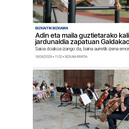
BIZKAITIK BIZKAIRA
Adin eta maila guztietarako kal
jardunaldia zapatuan Galdaka
Saioa doakoa izango da, baina aurretik izena emo
16/06/2026 • 11:02 • BIZKAIA IRRATIA