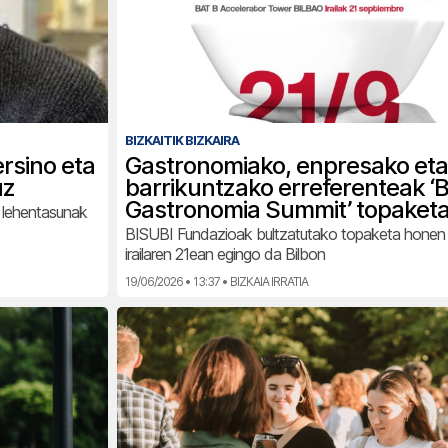
BIZKAITIK BIZKAIRA
rsino eta
Gastronomiako, enpresako et
uz
barrikuntzako erreferenteak ‘B
Gastronomia Summit’ topaket
a lehentasunak
BISUBI Fundazioak bultzatutako topaketa honen 
irailaren 21ean egingo da Bilbon
19/06/2026 • 13:37 • BIZKAIA IRRATIA