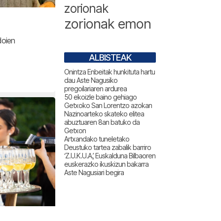
zorionak
zorionak emon
doien
ALBISTEAK
Onintza Enbeitak hunkituta hartu
dau Aste Nagusiko
pregoilariaren ardurea
50 ekoizle baino gehiago
Getxoko San Lorentzo azokan
Nazinoarteko skateko elitea
abuztuaren 8an batuko da
Getxon
Artxandako tuneletako
Deustuko tartea zabalik barriro
‘Z.U.K.U.A.’, Euskalduna Bilbaoren
euskerazko ikuskizun bakarra
Aste Nagusiari begira