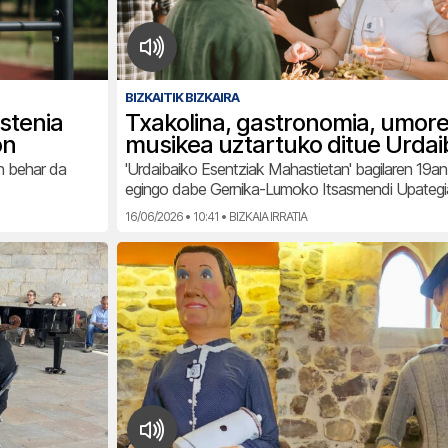
BIZKAITIK BIZKAIRA
istenia
Txakolina, gastronomia, umore
on
musikea uztartuko ditue Urdai
n behar da
'Urdaibaiko Esentziak Mahastietan' bagilaren 19a
egingo dabe Gernika-Lumoko Itsasmendi Upateg
16/06/2026 • 10:41 • BIZKAIA IRRATIA