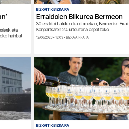
BIZKAITIK BIZKAIRA
an’
Erraldoien Bilkurea Bermeon
30 erraldoi batuko dira domekan, Bermeoko Erral
Konpartsaren 20. urteurrena ospatzeko
asleek eta
boko hainbat
12/06/2026 • 12:03 • BIZKAIA IRRATIA
BIZKAITIK BIZKAIRA