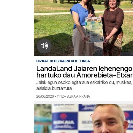
BIZKAITIK BIZKAIRA KULTUREA
LandaLand Jaiaren lehenengo 
hartuko dau Amorebieta-Etxan
Jaiak egun osoko egitaraua eskainiko du, musikea, 
aisialdia buztartuta
26/06/2026 • 11:12 • BIZKAIA IRRATIA