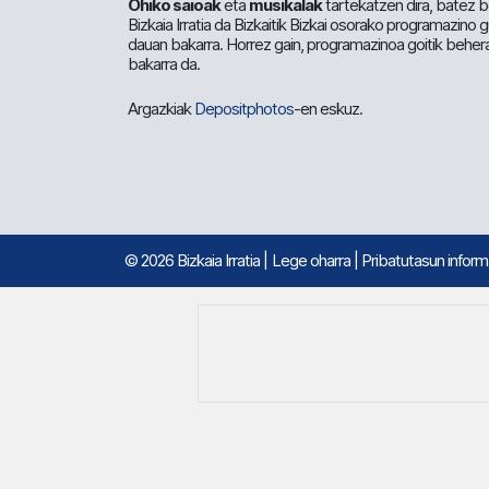
Ohiko saioak
eta
musikalak
tartekatzen dira, batez b
Bizkaia Irratia da Bizkaitik Bizkai osorako programazino
dauan bakarra. Horrez gain, programazinoa goitik beher
bakarra da.
Argazkiak
Depositphotos
-en eskuz.
© 2026 Bizkaia Irratia
|
Lege oharra
|
Pribatutasun infor