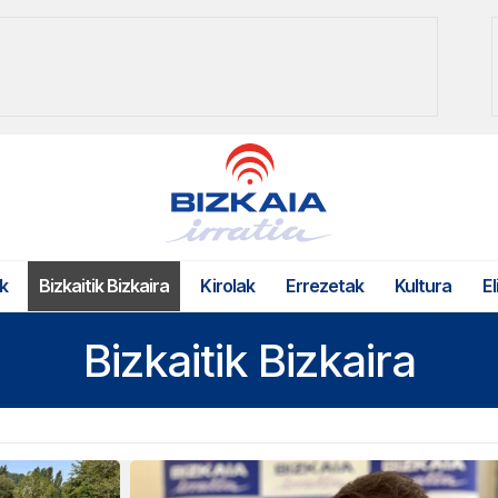
k
Bizkaitik Bizkaira
Kirolak
Errezetak
Kultura
El
Bizkaitik Bizkaira