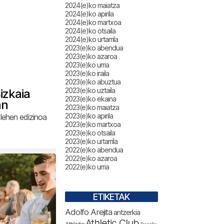
2024(e)ko maiatza
2024(e)ko apirila
2024(e)ko martxoa
2024(e)ko otsaila
2024(e)ko urtarrila
2023(e)ko abendua
2023(e)ko azaroa
2023(e)ko urria
2023(e)ko iraila
a
2023(e)ko abuztua
2023(e)ko uztaila
izkaia
2023(e)ko ekaina
an
2023(e)ko maiatza
2023(e)ko apirila
lehen edizinoa
2023(e)ko martxoa
2023(e)ko otsaila
2023(e)ko urtarrila
2022(e)ko abendua
2022(e)ko azaroa
2022(e)ko urria
ETIKETAK
Adolfo Arejita
antzerkia
Athletic Club