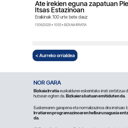
Ate irekien eguna zapatuan Pl
Itsas Estazinoan
Eraikinak 100 urte bete dauz
11/06/2026 • 10:55 • BIZKAIA IRRATIA
< Aurreko orrialdea
NOR GARA
Bizkaia Irratia
euskaldunei eskeinitako irrati zerbitzua
hutsean egiten da.
Bizkaiera batuan emitiduten da
.
Euskerearen garapena eta normalizazinoa dira irratsaio 
Irratiaren programazinoaren helburu nagusia entz
da
.