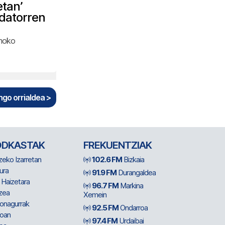
etan’
 datorren
umoko
go orrialdea >
ODKASTAK
FREKUENTZIAK
zeko Izarretan
102.6 FM
Bizkaia
ura
91.9 FM
Durangaldea
 Haizetara
96.7 FM
Markina
zea
Xemein
ionagurrak
92.5 FM
Ondarroa
oan
97.4 FM
Urdaibai