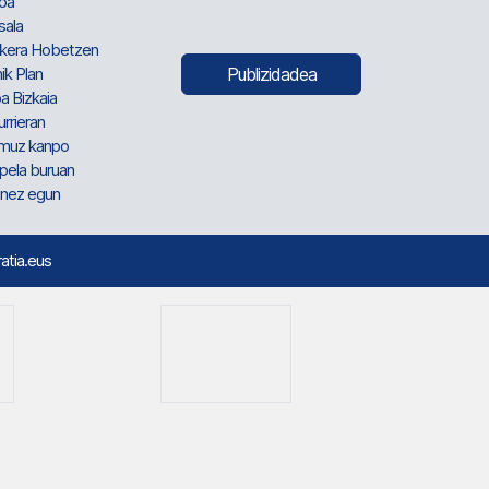
oa
sala
kera Hobetzen
ik Plan
Publizidadea
a Bizkaia
urrieran
muz kanpo
pela buruan
nez egun
ratia.eus