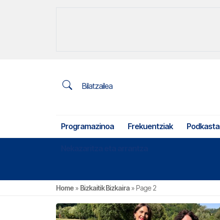
Bilatzailea
Programazinoa
Frekuentziak
Podkasta
Nekazaritza eta arrantza
Home
»
Bizkaitik Bizkaira
»
Page 2