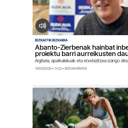
BIZKAITIK BIZKAIRA
Abanto-Zierbenak hainbat inbe
proiektu barri aurreikusten da
Argiteria, aparkalekuak eta etxebizitzea izango dir
19/06/2026 • 14:22 • BIZKAIA IRRATIA