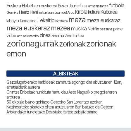
futbola
Euskera Hobetzen
euskerea
Eusko Jaurlaritza
Farmazia tartea
kirola
Kulturea
kultura
Herriz Herri
Gernika
Juan del Arco
Irakurrieran
meza
Lekeitio
meza euskaraz
labayru fundazioa
literaturea
meza euskeraz
mezea
musika
Netflix
prime
osasuna
zinea
zinema
Zine tartea
video
urte askotarako
zorionagurrak
zorionak
zorionak
emon
ALBISTEAK
Gaztelugatxerako sarbideak zarratuta egongo dira abuztuaren 12an,
arratsaldetik aurrera
Onintza Enbeitak hunkituta hartu dau Aste Nagusiko pregoilariaren
ardurea
50 ekoizle baino gehiago Getxoko San Lorentzo azokan
Nazinoarteko skateko elitea abuztuaren 8an batuko da Getxon
Artxandako tuneletako Deustuko tartea zabalik barriro