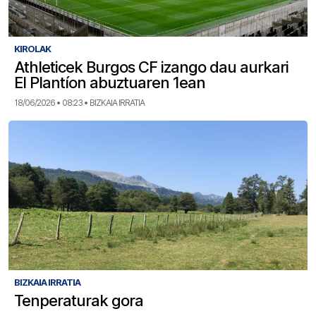
KIROLAK
Athleticek Burgos CF izango dau aurkari
El Plantíon abuztuaren 1ean
18/06/2026 • 08:23 • BIZKAIA IRRATIA
BIZKAIA IRRATIA
Tenperaturak gora