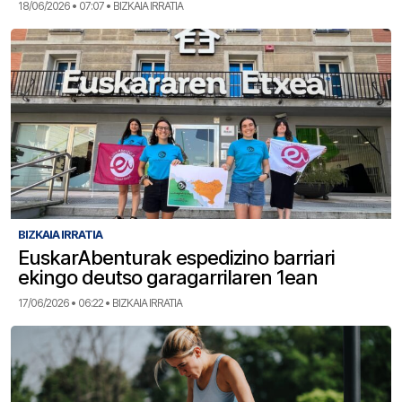
18/06/2026 • 07:07 • BIZKAIA IRRATIA
BIZKAIA IRRATIA
EuskarAbenturak espedizino barriari
ekingo deutso garagarrilaren 1ean
17/06/2026 • 06:22 • BIZKAIA IRRATIA