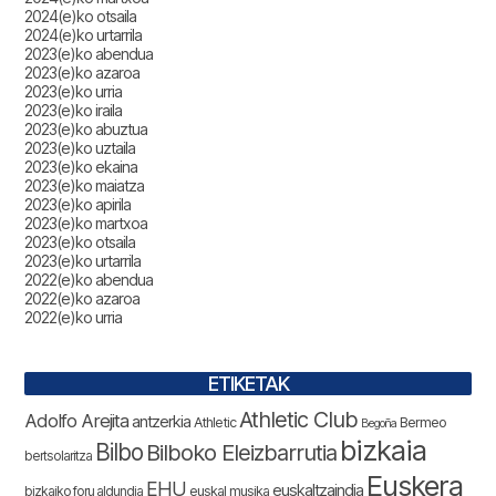
2024(e)ko otsaila
2024(e)ko urtarrila
2023(e)ko abendua
2023(e)ko azaroa
2023(e)ko urria
2023(e)ko iraila
2023(e)ko abuztua
2023(e)ko uztaila
2023(e)ko ekaina
2023(e)ko maiatza
2023(e)ko apirila
2023(e)ko martxoa
2023(e)ko otsaila
2023(e)ko urtarrila
2022(e)ko abendua
2022(e)ko azaroa
2022(e)ko urria
ETIKETAK
Athletic Club
Adolfo Arejita
antzerkia
Athletic
Bermeo
Begoña
bizkaia
Bilbo
Bilboko Eleizbarrutia
bertsolaritza
Euskera
EHU
euskaltzaindia
bizkaiko foru aldundia
euskal musika