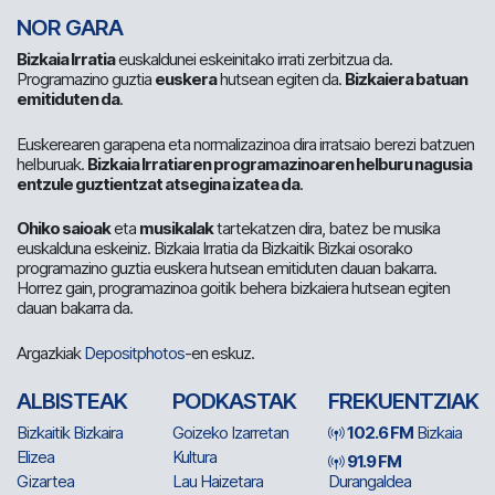
NOR GARA
Bizkaia Irratia
euskaldunei eskeinitako irrati zerbitzua da.
Programazino guztia
euskera
hutsean egiten da.
Bizkaiera batuan
emitiduten da
.
Euskerearen garapena eta normalizazinoa dira irratsaio berezi batzuen
helburuak.
Bizkaia Irratiaren programazinoaren helburu nagusia
entzule guztientzat atsegina izatea da
.
Ohiko saioak
eta
musikalak
tartekatzen dira, batez be musika
euskalduna eskeiniz. Bizkaia Irratia da Bizkaitik Bizkai osorako
programazino guztia euskera hutsean emitiduten dauan bakarra.
Horrez gain, programazinoa goitik behera bizkaiera hutsean egiten
dauan bakarra da.
Argazkiak
Depositphotos
-en eskuz.
ALBISTEAK
PODKASTAK
FREKUENTZIAK
Bizkaitik Bizkaira
Goizeko Izarretan
102.6 FM
Bizkaia
Elizea
Kultura
91.9 FM
Gizartea
Lau Haizetara
Durangaldea