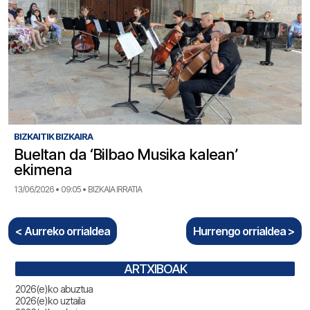
BIZKAITIK BIZKAIRA
Bueltan da ‘Bilbao Musika kalean’
ekimena
13/06/2026 • 09:05 • BIZKAIA IRRATIA
< Aurreko orrialdea
Hurrengo orrialdea >
ARTXIBOAK
2026(e)ko abuztua
2026(e)ko uztaila