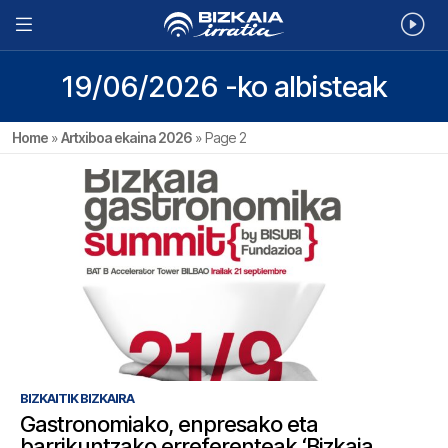
19/06/2026 -ko albisteak
Home
»
Artxiboa ekaina 2026
»
Page 2
BIZKAITIK BIZKAIRA
Gastronomiako, enpresako eta
barrikuntzako erreferenteak ‘Bizkaia